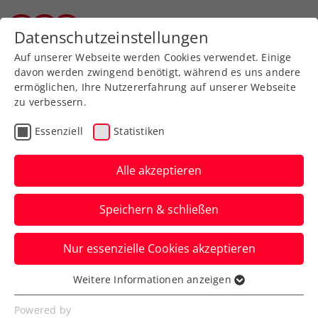
Datenschutzeinstellungen
Tiroler Tennisverband
Auf unserer Webseite werden Cookies verwendet. Einige
davon werden zwingend benötigt, während es uns andere
ermöglichen, Ihre Nutzererfahrung auf unserer Webseite
zu verbessern.
Zum Turnierkalender
Essenziell
Statistiken
Alle akzeptieren
Speichern & schließen
ÖTV Kids u9/u10
Nur essenzielle Cookies akzeptieren
Einladungsturnier Lienz
Weitere Informationen anzeigen
Essenziell
23.04.2026
-
Essenzielle Cookies werden für grundlegende
25.04.2026
Powered by