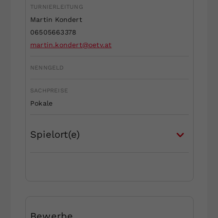
TURNIERLEITUNG
Dieser Wert speichert Ihre Consent-
Martin Kondert
Einstellungen. Unter anderem eine
zufällig generierte ID, für die
06505663378
Zweck
historische Speicherung Ihrer
martin.kondert@oetv.at
vorgenommen Einstellungen, falls der
Webseiten-Betreiber dies eingestellt
NENNGELD
hat.
SACHPREISE
Pokale
Spielort(e)
Bewerbe